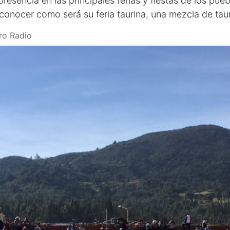
presencia en las principales ferias y fiestas de los p
a conocer como será su feria taurina, una mezcla de t
ro Radio