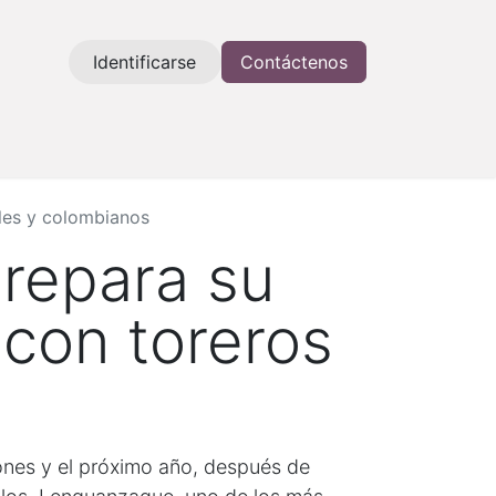
Identificarse
Contáctenos
oles y colombianos
prepara su
 con toreros
ones y el próximo año, después de