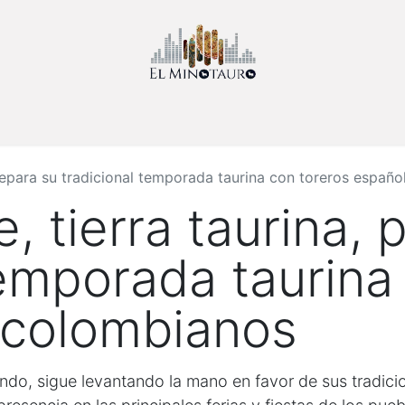
Inicio
Sobre Nosotros
Noticias
Contáctenos
Eventos
repara su tradicional temporada taurina con toreros españ
 tierra taurina, 
temporada taurina
 colombianos
ndo, sigue levantando la mano en favor de sus tradici