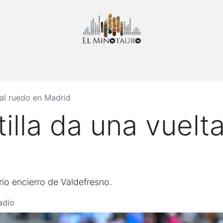
Inicio
Sobre Nosotros
Noticias
Contáctenos
Eventos
 al ruedo en Madrid
illa da una vuelt
rio encierro de Valdefresno.
adio